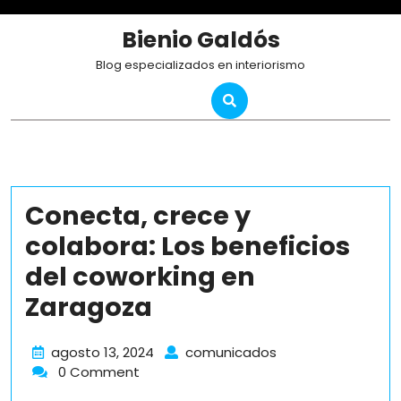
Skip
to
Bienio Galdós
content
Blog especializados en interiorismo
Conecta, crece y
colabora: Los beneficios
del coworking en
Zaragoza
agosto
Conecta,
agosto 13, 2024
comunicados
13,
crece
0 Comment
2024
y