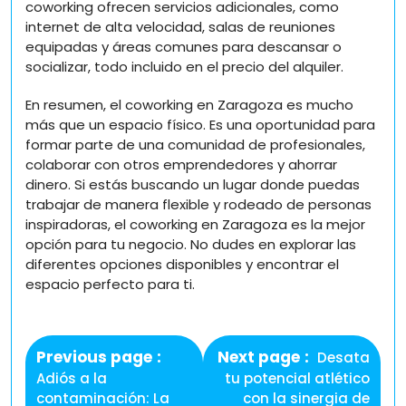
coworking ofrecen servicios adicionales, como
internet de alta velocidad, salas de reuniones
equipadas y áreas comunes para descansar o
socializar, todo incluido en el precio del alquiler.
En resumen, el coworking en Zaragoza es mucho
más que un espacio físico. Es una oportunidad para
formar parte de una comunidad de profesionales,
colaborar con otros emprendedores y ahorrar
dinero. Si estás buscando un lugar donde puedas
trabajar de manera flexible y rodeado de personas
inspiradoras, el coworking en Zaragoza es la mejor
opción para tu negocio. No dudes en explorar las
diferentes opciones disponibles y encontrar el
espacio perfecto para ti.
Navegación
de
Previous
Next
Previous page
Next page
Desata
entradas
post:
post:
Adiós a la
tu potencial atlético
contaminación: La
con la sinergia de