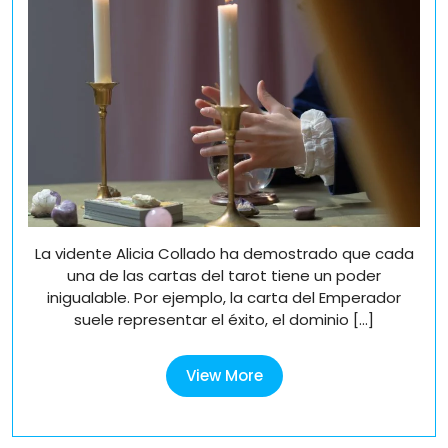
más
poderosas
poderosas
del
del
tarot
tarot
La vidente Alicia Collado ha demostrado que cada
una de las cartas del tarot tiene un poder
inigualable. Por ejemplo, la carta del Emperador
suele representar el éxito, el dominio [...]
View
View More
More