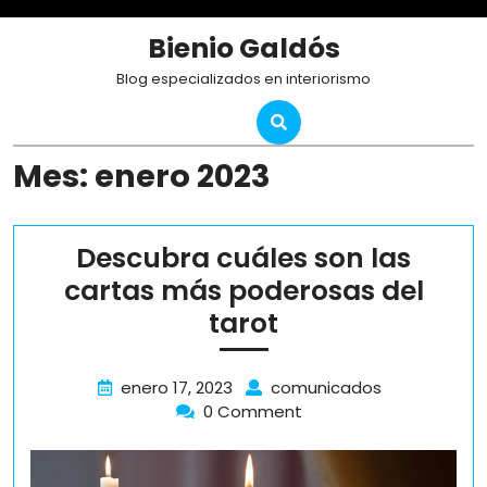
Skip
to
Bienio Galdós
content
Blog especializados en interiorismo
Mes:
enero 2023
Descubra cuáles son las
cartas más poderosas del
Descubra
tarot
cuáles
son
enero
Descubra
enero 17, 2023
comunicados
17,
cuáles
0 Comment
las
2023
son
cartas
las
más
cartas