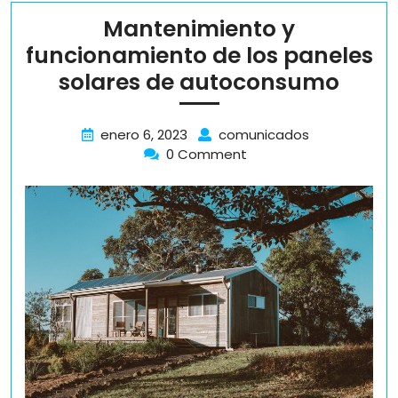
Mantenimiento y
funcionamiento de los paneles
Mant
solares de autoconsumo
y
func
enero
Mantenimien
enero 6, 2023
comunicados
6,
y
0 Comment
de
2023
funcionamie
los
de
pane
los
paneles
solar
solares
de
de
auto
autoconsum