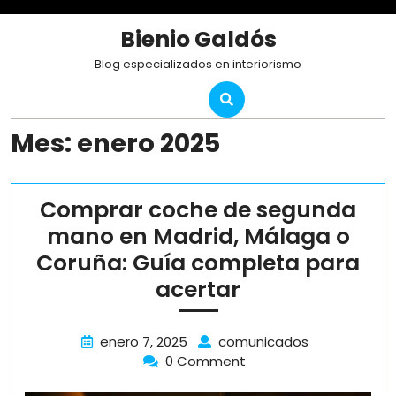
Skip
to
Bienio Galdós
content
Blog especializados en interiorismo
Mes:
enero 2025
Comprar coche de segunda
mano en Madrid, Málaga o
Coruña: Guía completa para
Comprar
acertar
coche
de
enero
Comprar
enero 7, 2025
comunicados
7,
coche
0 Comment
segunda
2025
de
mano