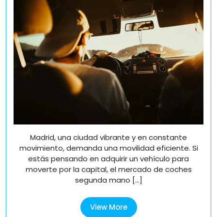
segunda
en
mano
en
Madrid,
Madrid,
Málaga
Málaga
o
o
Coruña:
Coruña:
Guía
Guía
completa
completa
para
acertar
para
acertar
Madrid, una ciudad vibrante y en constante
movimiento, demanda una movilidad eficiente. Si
estás pensando en adquirir un vehículo para
moverte por la capital, el mercado de coches
segunda mano [...]
View
View More