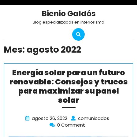
Skip
to
Bienio Galdós
content
Blog especializados en interiorismo
Mes:
agosto 2022
Energía solar para un futuro
renovable: Consejos y trucos
para maximizar su panel
Energía
solar
solar
para
agosto
Energía
agosto 26, 2022
comunicados
26,
solar
0 Comment
un
2022
para
futuro