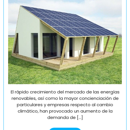
un
renovable:
futuro
renovable:
Consejos
Consejos
y
y
trucos
trucos
para
para
maximizar
maximizar
su
su
panel
solar
panel
solar
El rápido crecimiento del mercado de las energías
renovables, así como la mayor concienciación de
particulares y empresas respecto al cambio
climático, han provocado un aumento de la
demanda de [...]