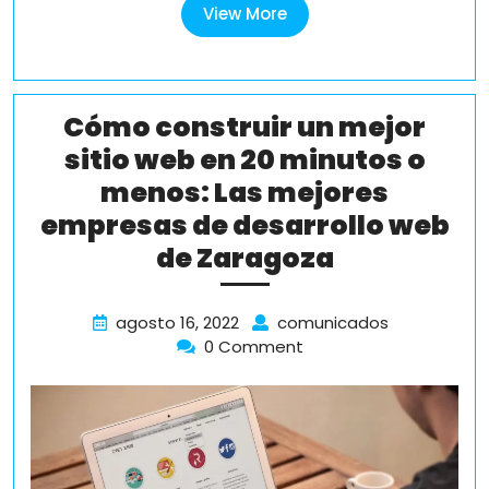
View
View More
More
Cómo construir un mejor
sitio web en 20 minutos o
menos: Las mejores
empresas de desarrollo web
Cómo
de Zaragoza
construir
un
agosto
Cómo
agosto 16, 2022
comunicados
16,
construir
0 Comment
mejor
2022
un
sitio
mejor
web
sitio
web
en
en
20