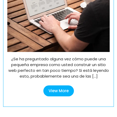
20
minutos
minutos
o
o
menos:
menos:
Las
Las
mejores
empresas
mejores
de
empresas
desarrollo
web
de
de
¿Se ha preguntado alguna vez cómo puede una
desarrollo
Zaragoza
pequeña empresa como usted construir un sitio
web
web perfecto en tan poco tiempo? Si está leyendo
de
esto, probablemente sea una de las [...]
Zaragoza
View
View More
More