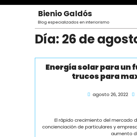
Skip
to
Bienio Galdós
content
Blog especializados en interiorismo
Día:
26 de agost
Energía solar para un 
trucos para max
ago
agosto 26, 2022
26,
202
El rápido crecimiento del mercado d
concienciación de particulares y empres
aumento de