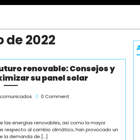
o de 2022
futuro renovable: Consejos y
Energía
imizar su panel solar
solar
para
sto
Energía
comunicados
0 Comment
solar
un
2
para
futuro
un
renovable:
e las energías renovables, así como la mayor
futuro
as respecto al cambio climático, han provocado un
renovable:
Consejos
 la demanda de [...]
Consejos