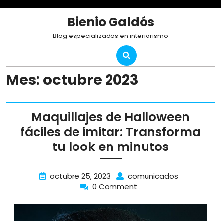
Skip
to
Bienio Galdós
content
Blog especializados en interiorismo
Mes:
octubre 2023
Maquillajes de Halloween
fáciles de imitar: Transforma
Maquilla
tu look en minutos
de
Hallowe
octubre
Maquillajes
octubre 25, 2023
comunicados
25,
de
0 Comment
fáciles
2023
Halloween
de
fáciles
imitar:
de