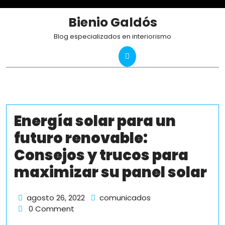
Skip
to
Bienio Galdós
content
Blog especializados en interiorismo
Energía solar para un
futuro renovable:
Consejos y trucos para
maximizar su panel solar
agosto
Energía
agosto 26, 2022
comunicados
26,
solar
0 Comment
2022
para