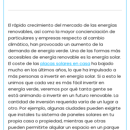
un
futuro
renovable:
Consejos
El rápido crecimiento del mercado de las energías
y
renovables, así como la mayor concienciación de
trucos
particulares y empresas respecto al cambio
para
climático, han provocado un aumento de la
maximizar
demanda de energía verde. Una de las formas más
su
accesibles de energía renovable es la energía solar.
panel
El coste de las
placas solares en casa
ha bajado
solar
mucho en los últimos años, lo que ha impulsado a
más personas a invertir en energía solar. Si a esto le
unimos que cada vez es más fácil invertir en
energía verde, veremos por qué tanta gente se
está animando a invertir en un futuro renovable. La
cantidad de inversión requerida varía de un lugar a
otro. Por ejemplo, algunas ciudades pueden exigirte
que instales tu sistema de paneles solares en tu
propia casa o propiedad, mientras que otras
pueden permitirte alquilar un espacio en un parque