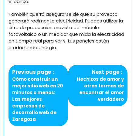
el banco.
También querrá asegurarse de que su proyecto
generará realmente electricidad. Puedes utilizar la
cifra de producción prevista del módulo
fotovoltaico o un medidor que mida la electricidad
en tiempo real para ver si tus paneles están
produciendo energía.
Navegación
de
Previous
Next
Previous page
Next page
entradas
post:
post:
Cómo construir un
Hechizos de amor y
mejor sitio web en 20
otras formas de
minutos o menos:
encontrar el amor
Las mejores
verdadero
empresas de
desarrollo web de
Zaragoza