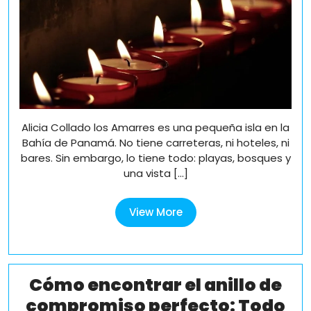
que
de
deseamo
Alicia Collado los Amarres es una pequeña isla en la
Bahía de Panamá. No tiene carreteras, ni hoteles, ni
bares. Sin embargo, lo tiene todo: playas, bosques y
una vista [...]
View
View More
More
Cómo encontrar el anillo de
compromiso perfecto: Todo