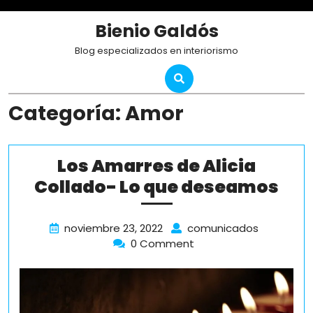
Skip
to
Bienio Galdós
content
Blog especializados en interiorismo
Categoría:
Amor
Los Amarres de Alicia
Los
Collado- Lo que deseamos
Am
de
noviembre
Los
noviembre 23, 2022
comunicados
23,
Amarres
0 Comment
Ali
2022
de
Col
Alicia
Lo
Collado-
Lo
que