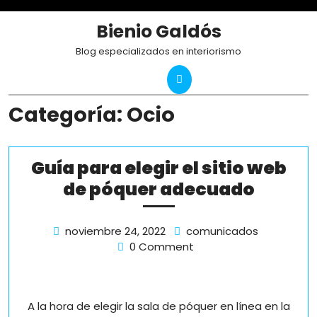
Skip
to
Bienio Galdós
content
Blog especializados en interiorismo
Categoría:
Ocio
Guía para elegir el sitio web
Guía
de póquer adecuado
para
elegir
noviembre
Guía
noviembre 24, 2022
comunicados
24,
para
0 Comment
el
2022
elegir
sitio
el
web
sitio
A la hora de elegir la sala de póquer en línea en la
web
de