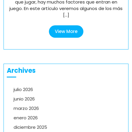
que jugar, hay muchos factores que entran en
de
póque
juego. En este artículo veremos algunos de los más
póquer
[...]
adecu
adecuad
View
View More
More
Archives
julio 2026
junio 2026
marzo 2026
enero 2026
diciembre 2025