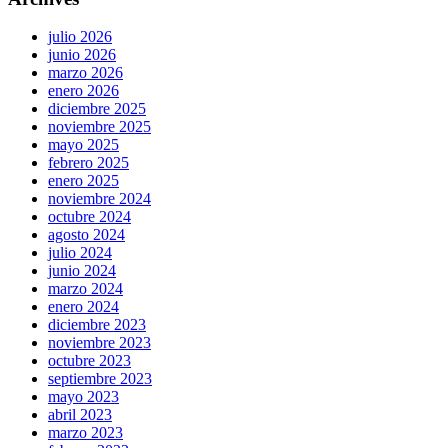
Una
guía
para
julio 2026
guía
solucionar
junio 2026
para
tus
marzo 2026
problemas
enero 2026
solucionar
de
diciembre 2025
tus
pareja
noviembre 2025
mayo 2025
problemas
febrero 2025
de
enero 2025
noviembre 2024
pareja
octubre 2024
agosto 2024
julio 2024
junio 2024
marzo 2024
enero 2024
diciembre 2023
noviembre 2023
octubre 2023
septiembre 2023
mayo 2023
abril 2023
marzo 2023