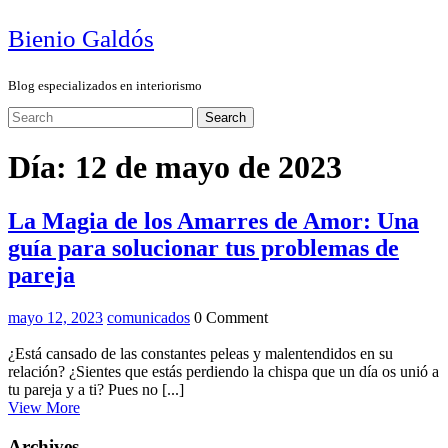
Skip
Bienio Galdós
to
content
Blog especializados en interiorismo
Close
Search
Menu
for:
Día:
12 de mayo de 2023
La Magia de los Amarres de Amor: Una
guía para solucionar tus problemas de
La
pareja
Magia
mayo
La
mayo 12, 2023
comunicados
0 Comment
de
12,
Magia
los
2023
de
¿Está cansado de las constantes peleas y malentendidos en su
los
relación? ¿Sientes que estás perdiendo la chispa que un día os unió a
Amarres
Amarres
tu pareja y a ti? Pues no [...]
de
View
de
View More
More
Amor:
Amor:
Una
Archives